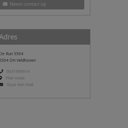
Neem contact op
Adres
De Run 5504
5504 DH Veldhoven
0631990914
Plan route
Stuur een mail