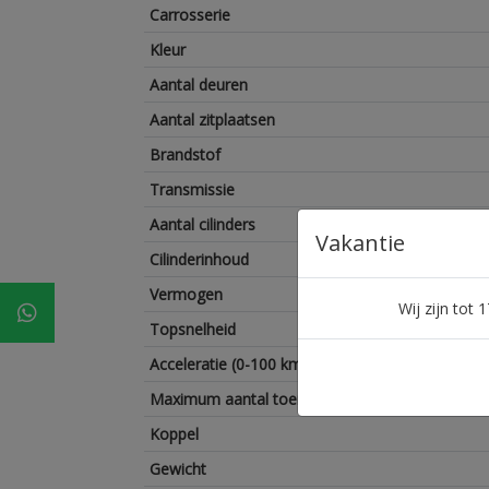
Carrosserie
Kleur
Aantal deuren
Aantal zitplaatsen
Brandstof
Transmissie
Aantal cilinders
Vakantie
Cilinderinhoud
Vermogen
Wij zijn tot
Topsnelheid
Acceleratie (0-100 km/h)
Maximum aantal toeren per minuut
Koppel
Gewicht