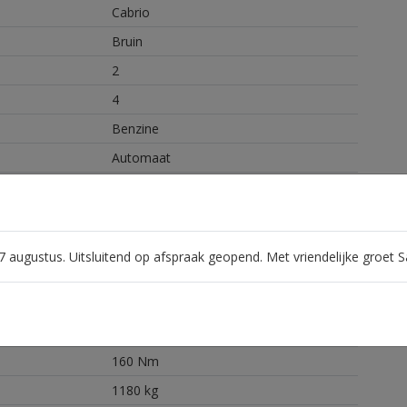
Cabrio
Bruin
2
4
Benzine
Automaat
4
1598 cc
90 kW / 122 PK
 17 augustus. Uitsluitend op afspraak geopend. Met vriendelijke groet
191 km/h
11.1 seconden
6000 RPM
160 Nm
1180 kg