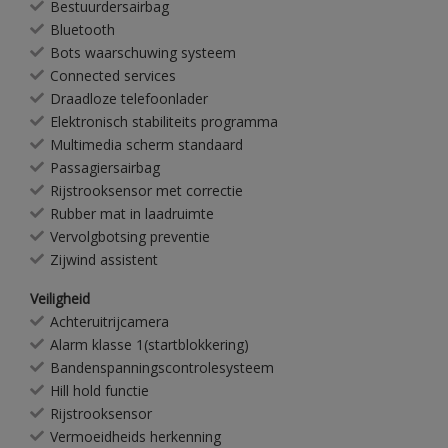
Bestuurdersairbag
Bluetooth
Bots waarschuwing systeem
Connected services
Draadloze telefoonlader
Elektronisch stabiliteits programma
Multimedia scherm standaard
Passagiersairbag
Rijstrooksensor met correctie
Rubber mat in laadruimte
Vervolgbotsing preventie
Zijwind assistent
Veiligheid
Achteruitrijcamera
Alarm klasse 1(startblokkering)
Bandenspanningscontrolesysteem
Hill hold functie
Rijstrooksensor
Vermoeidheids herkenning