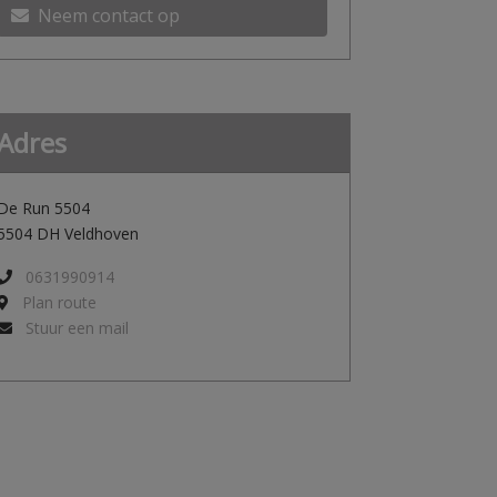
Neem contact op
Adres
De Run 5504
5504 DH Veldhoven
0631990914
Plan route
Stuur een mail