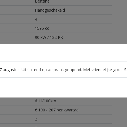
Benzine
Handgeschakeld
4
1595 cc
90 kW / 122 PK
190 km/h
10.4 seconden
5000 RPM
 17 augustus. Uitsluitend op afspraak geopend. Met vriendelijke groet
200 Nm
1295 kg
1200 kg
6.1 l/100km
€ 190 - 207 per kwartaal
2