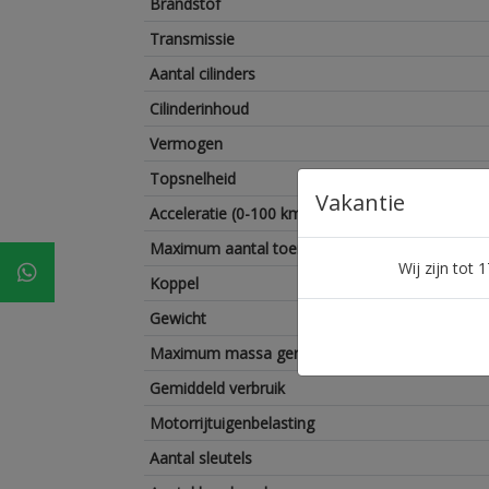
Brandstof
Transmissie
Aantal cilinders
Cilinderinhoud
Vermogen
Topsnelheid
Vakantie
Acceleratie (0-100 km/h)
Maximum aantal toeren per minuut
Wij zijn tot
Koppel
Gewicht
Maximum massa geremd
Gemiddeld verbruik
Motorrijtuigenbelasting
Aantal sleutels