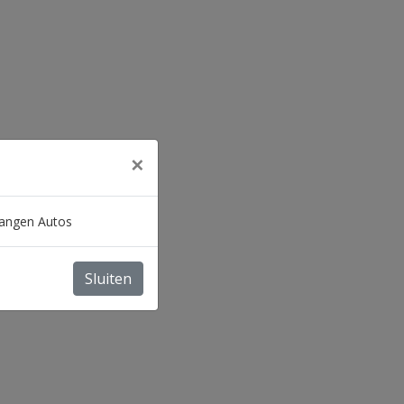
×
 Sangen Autos
Sluiten