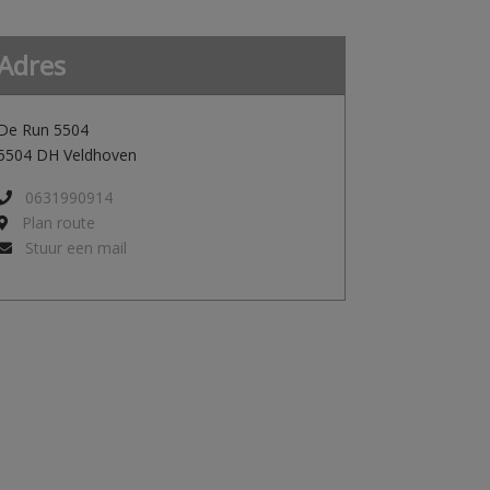
Adres
De Run 5504
5504 DH Veldhoven
0631990914
Plan route
Stuur een mail