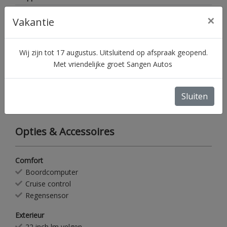
Gewicht
1700 kg
×
Vakantie
Maximum massa geremd
1800 kg
Gemiddeld verbruik
10.55 l/100km
Wij zijn tot 17 augustus. Uitsluitend op afspraak geopend.
Motorrijtuigenbelasting
€ 293 - 320 per
Met vriendelijke groet Sangen Autos
kwartaal
Aantal sleutels
2
Sluiten
Aantal handzenders
2
Opties & Accessoires
Comfort
Boordcomputer
Cruise control
Regensensor
Exterieur
22 inch lm velgen