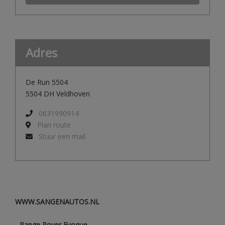
Adres
De Run 5504
5504 DH Veldhoven
0631990914
Plan route
Stuur een mail
WWW.SANGENAUTOS.NL
- Range Rover Evoque