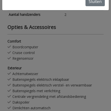
Sluiten
Aantal sleutels
2
Aantal handzenders
2
Opties & Accessoires
Comfort
Boordcomputer
Cruise control
Regensensor
Exterieur
Achterruitwisser
Buitenspiegels elektrisch inklapbaar
Buitenspiegels elektrisch verstel- en verwarmbaar
Buitenspiegels met verlichting
Centrale vergrendeling met afstandsbediening
Dakspoiler
Dimlichten automatisch