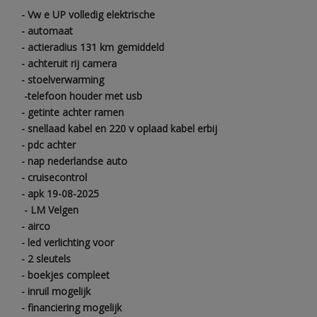
- Vw e UP volledig elektrische
- automaat
- actieradius 131 km gemiddeld
- achteruit rij camera
- stoelverwarming
-telefoon houder met usb
- getinte achter ramen
- snellaad kabel en 220 v oplaad kabel erbij
- pdc achter
- nap nederlandse auto
- cruisecontrol
- apk 19-08-2025
- LM Velgen
- airco
- led verlichting voor
- 2 sleutels
- boekjes compleet
- inruil mogelijk
- financiering mogelijk