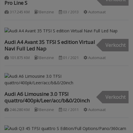
Pro Line S
317.245 KM
Benzine
03 / 2013
Automaat
Audi A4 Avant 35 TFSI S edition Virtual
Verkocht
Navi Full Led Nap
101.875 KM
Benzine
01 / 2021
Automaat
Audi A6 Limousine 3.0 TFSI
Verkocht
quattro/400pk/Leer/acc/b&0/20inch
246.280 KM
Benzine
02 / 2011
Automaat