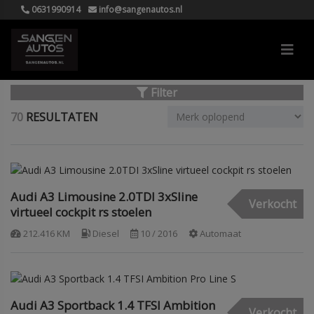
0631990914
info@sangenautos.nl
Filter
70
RESULTATEN
Audi A3 Limousine 2.0TDI 3xSline
Verkocht
virtueel cockpit rs stoelen
212.416 KM
Diesel
10 / 2016
Automaat
Audi A3 Sportback 1.4 TFSI Ambition
Verkocht