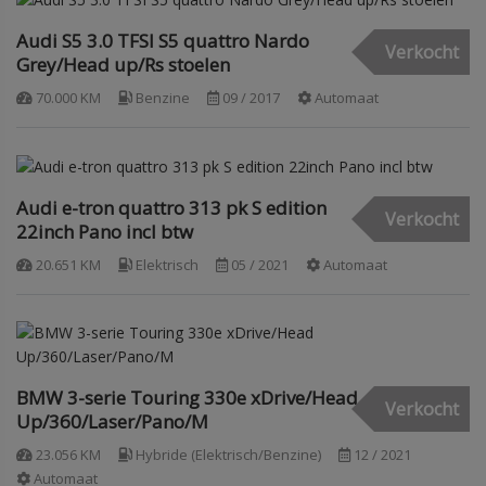
Audi S5 3.0 TFSI S5 quattro Nardo
Verkocht
Grey/Head up/Rs stoelen
70.000 KM
Benzine
09 / 2017
Automaat
Audi e-tron quattro 313 pk S edition
Verkocht
22inch Pano incl btw
20.651 KM
Elektrisch
05 / 2021
Automaat
BMW 3-serie Touring 330e xDrive/Head
Verkocht
Up/360/Laser/Pano/M
23.056 KM
Hybride (Elektrisch/Benzine)
12 / 2021
Automaat