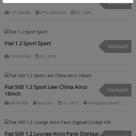
Verkocht
175.924 Mijl
LPG / Benzine
09 / 2006
Fiat 1.2 Sport Sport
Verkocht
114.005 KM
05 / 2019
Fiat 500 1.2 Sport Leer Clima Airco
Verkocht
16inch
68.597 KM
Benzine
01 / 2019
Handgeschakeld
Fiat 500 1.2 Lounge Airco Pano Digitaal