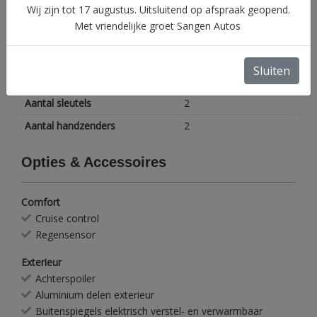
Wij zijn tot 17 augustus. Uitsluitend op afspraak geopend.
Maximum massa geremd
1400 kg
Met vriendelijke groet Sangen Autos
Gemiddeld verbruik
1.4 l/100km
Motorrijtuigenbelasting
€ 280 - 306 per
Sluiten
kwartaal
Aantal sleutels
2
Aantal handzenders
2
Opties & Accessoires
Comfort
Cruise control
Regensensor
Exterieur
Achterspoiler
Aluminium delen exterieur
Buitenspiegels elektrisch verstel- en verwarmbaar