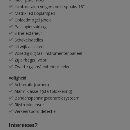
Lichtmetalen velgen multi-spaaks 18"
Matrix led koplampen
Oplaadmogelijkheid
Passagiersairbag
S line exterieur
Schakelpaddles
Uitwijk assistent
Volledig digitaal instrumentenpaneel
Zij airbag(s) voor
Zwarte (glans) exterieur delen
Veiligheid
Achteruitrijcamera
Alarm klasse 1(startblokkering)
Bandenspanningscontrolesysteem
Rijstrooksensor
Verkeersbord detectie
Interesse?