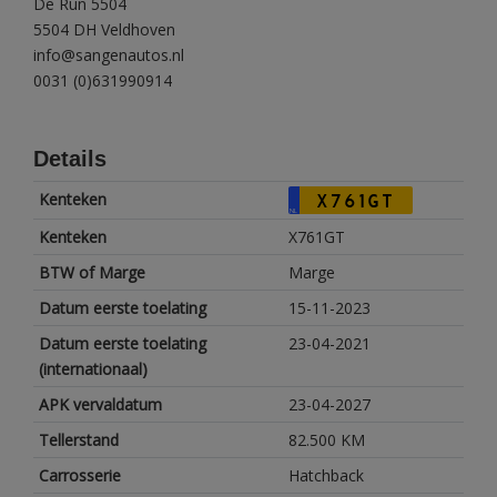
De Run 5504
5504 DH Veldhoven
info@sangenautos.nl
0031 (0)631990914
Details
Kenteken
X761GT
NL
Kenteken
X761GT
BTW of Marge
Marge
Datum eerste toelating
15-11-2023
Datum eerste toelating
23-04-2021
(internationaal)
APK vervaldatum
23-04-2027
Tellerstand
82.500 KM
Carrosserie
Hatchback