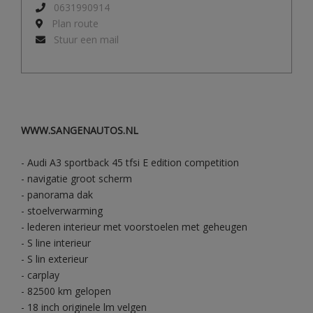
0631990914
Plan route
Stuur een mail
WWW.SANGENAUTOS.NL
- Audi A3 sportback 45 tfsi E edition competition
- navigatie groot scherm
- panorama dak
- stoelverwarming
- lederen interieur met voorstoelen met geheugen
- S line interieur
- S lin exterieur
- carplay
- 82500 km gelopen
- 18 inch originele lm velgen