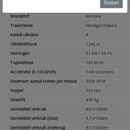
Sluiten
Aantal zitplaatsen
4
Brandstof
Benzine
Transmissie
Handgeschakeld
Aantal cilinders
4
Cilinderinhoud
1242 cc
Vermogen
51 kW / 69 PK
Topsnelheid
160 km/h
Acceleratie (0-100 km/h)
14.8 seconden
Maximum aantal toeren per minuut
5500 RPM
Koppel
102 Nm
Gewicht
840 kg
Gemiddeld verbruik
4.8 l/100km
Gemiddeld verbruik (stad)
5.7 l/100km
Gemiddeld verbruik (snelweg)
4.3 l/100km