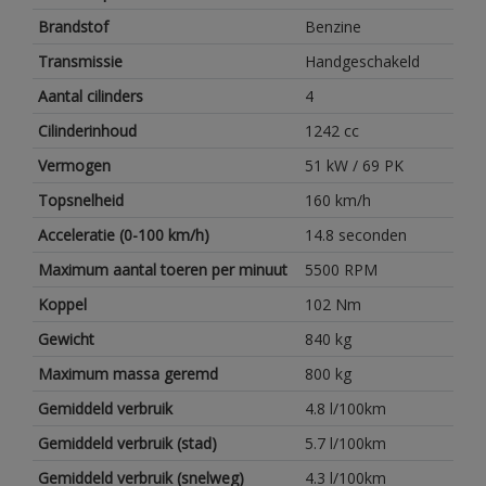
Brandstof
Benzine
Transmissie
Handgeschakeld
Aantal cilinders
4
Cilinderinhoud
1242 cc
Vermogen
51 kW / 69 PK
Topsnelheid
160 km/h
Acceleratie (0-100 km/h)
14.8 seconden
Maximum aantal toeren per minuut
5500 RPM
Koppel
102 Nm
Gewicht
840 kg
Maximum massa geremd
800 kg
Gemiddeld verbruik
4.8 l/100km
Gemiddeld verbruik (stad)
5.7 l/100km
Gemiddeld verbruik (snelweg)
4.3 l/100km