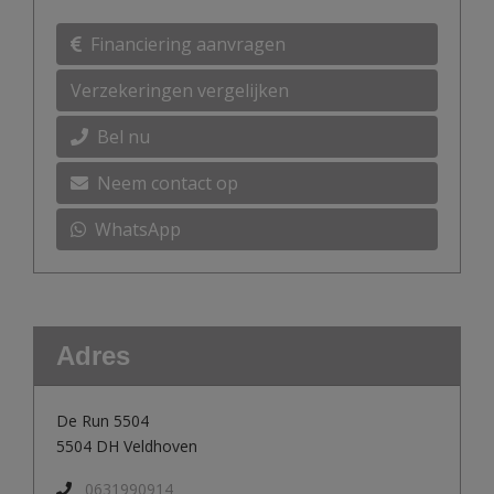
Financiering aanvragen
Verzekeringen vergelijken
Bel nu
Neem contact op
WhatsApp
Adres
De Run 5504
5504 DH Veldhoven
0631990914