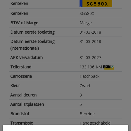
Kenteken
SG580X
NL
Kenteken
SG580X
BTW of Marge
Marge
Datum eerste toelating
31-03-2018
Datum eerste toelating
31-03-2018
(internationaal)
APK vervaldatum
31-03-2027
Tellerstand
133.196 KM
Carrosserie
Hatchback
Kleur
Zwart
Aantal deuren
3
Aantal zitplaatsen
5
Brandstof
Benzine
Transmissie
Handgeschakeld