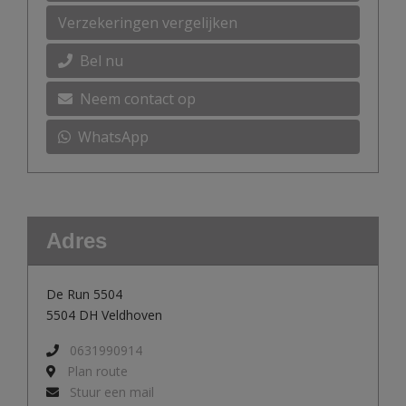
Verzekeringen vergelijken
Bel nu
Neem contact op
WhatsApp
Adres
De Run 5504
5504 DH Veldhoven
0631990914
Plan route
Stuur een mail