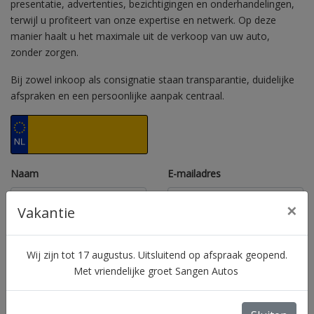
presentatie, advertenties, bezichtigingen en onderhandelingen,
terwijl u profiteert van onze expertise en netwerk. Op deze
manier haalt u het maximale uit de verkoop van uw auto,
zonder zorgen.
Bij zowel inkoop als consignatie staan transparantie, duidelijke
afspraken en een persoonlijke aanpak centraal.
Naam
E-mailadres
×
Vakantie
Telefoon
Vraagprijs
Wij zijn tot 17 augustus. Uitsluitend op afspraak geopend.
Met vriendelijke groet Sangen Autos
Merk
Model