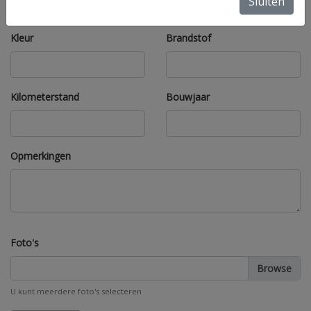
Sluiten
Kleur
Brandstof
Kilometerstand
Bouwjaar
Opmerkingen
Foto's
U kunt meerdere foto's selecteren